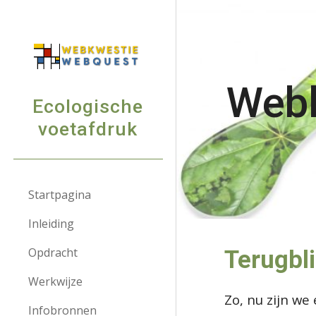
Sk
Webk
Ecologische
voetafdruk
Startpagina
Inleiding
Opdracht
Terugbl
Werkwijze
Zo, nu zijn we 
Infobronnen