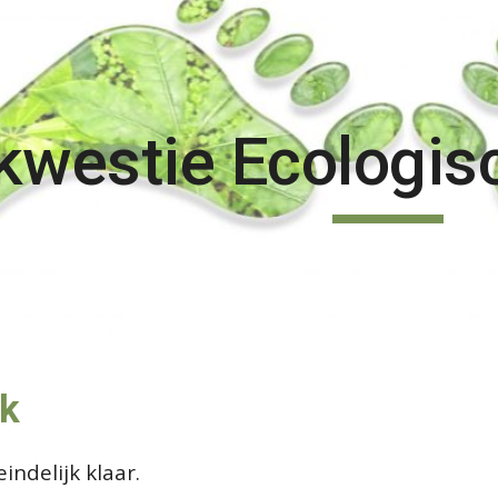
ip to main content
Skip to navigat
westie Ecologis
ik
eindelijk klaar.