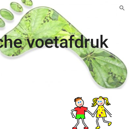
ion
che voetafdruk