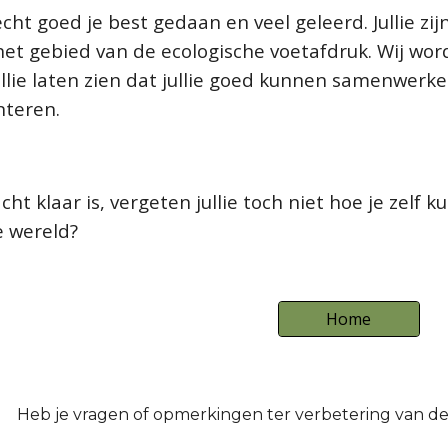
echt goed je best gedaan en veel geleerd. Jullie zi
t gebied van de ecologische voetafdruk. Wij worde
llie laten zien dat jullie goed kunnen samenwerk
nteren.
ht klaar is, vergeten jullie toch niet hoe je zelf k
e wereld?
Home
Heb je vragen o
f
opmerkingen ter verbetering van d