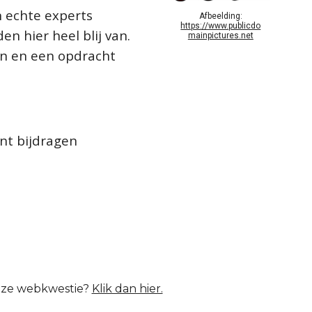
jn echte experts
Afbeelding:
https://www.publicdo
n hier heel blij van.
mainpictures.net
en en een opdracht
unt bijdragen
ez
e webkwestie
?
Klik dan hier.